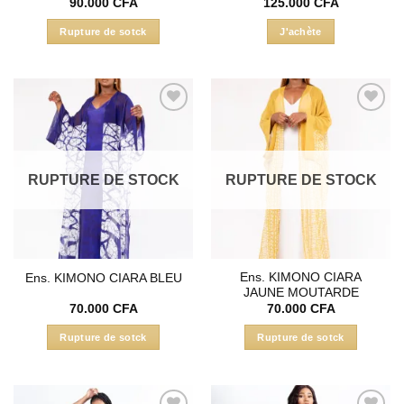
90.000
CFA
125.000
CFA
du
produit
Rupture de sotck
J'achète
Ajouter
Ajouter
à la liste
à la liste
d’envies
d’envies
RUPTURE DE STOCK
RUPTURE DE STOCK
Ens. KIMONO CIARA
Ens. KIMONO CIARA BLEU
JAUNE MOUTARDE
70.000
CFA
70.000
CFA
Rupture de sotck
Rupture de sotck