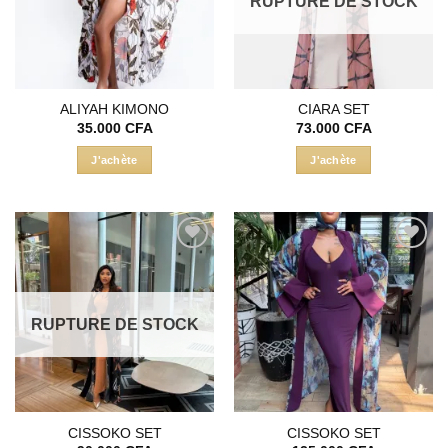
RUPTURE DE STOCK
ALIYAH KIMONO
CIARA SET
35.000
CFA
73.000
CFA
J'achète
J'achète
Ce
produit
a
plusieurs
Ajouter
Ajouter
variations.
à la liste
à la liste
Les
d’envies
d’envies
options
RUPTURE DE STOCK
peuvent
être
choisies
sur
la
CISSOKO SET
CISSOKO SET
page