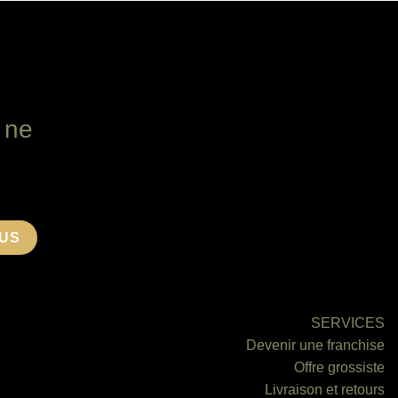
a
plusieurs
variations.
Les
options
peuvent
 ne
être
choisies
sur
la
page
du
produit
SERVICES
Devenir une franchise
Offre grossiste
Livraison et retours