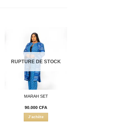
Ajouter
à la liste
d’envies
RUPTURE DE STOCK
MARAH SET
90.000
CFA
el
J'achète
00 CFA.
Ce
produit