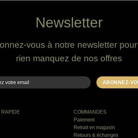
a
plusieurs
Newsletter
variations.
Les
options
peuvent
onnez-vous à notre newsletter pour
être
choisies
rien manquez de nos offres
sur
la
page
du
produit
 RAPIDE
COMMANDES
Paiement
Retrait en magasin
Retours & échanges