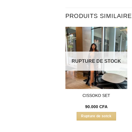
PRODUITS SIMILAIR
Ajouter
Ajouter
à la liste
à la liste
d’envies
d’envies
RUPTURE DE STOCK
FEMI DRESS
CISSOKO SET
150.000
CFA
90.000
CFA
J'achète
Rupture de sotck