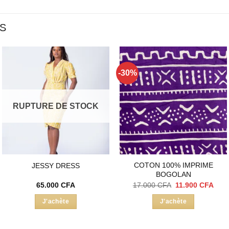
ES
-30%
Ajouter
Ajouter
à la liste
à la liste
d’envies
d’envies
RUPTURE DE STOCK
COTON 100% IMPRIME
JESSY DRESS
BOGOLAN
Le
Le
65.000
CFA
17.000
CFA
11.900
CFA
prix
prix
initial
actu
J'achète
J'achète
était :
est :
17.000 CFA.
11.9
Ce
produit