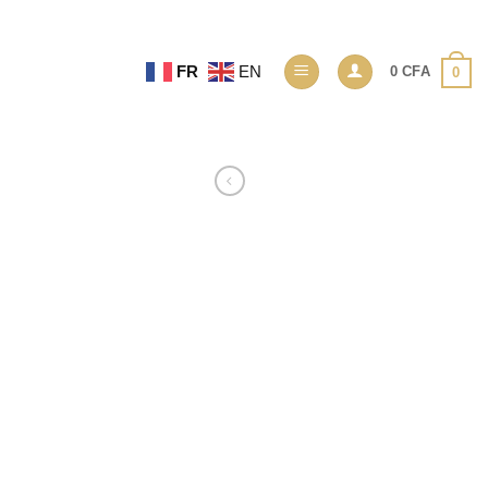
FR
EN
0
CFA
0