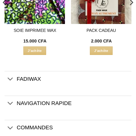
SOIE IMPRIMEE WAX
PACK CADEAU
15.000
CFA
2.000
CFA
el
J'achète
J'achète
:
000 CFA.
FADIWAX
NAVIGATION RAPIDE
COMMANDES